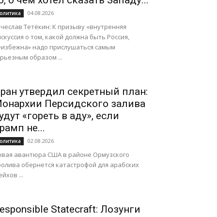
о, о чем хотел сказать Западу...
04.08.2026
олитика
ячеслав Тетёкин: К призыву «внутренняя
скуссия о том, какой должна быть Россия,
еизбежна» надо прислушаться самым
рьезным образом ...
ран утвердил секретный план:
онархии Персидского залива
удут «гореть в аду», если
рамп не...
02.08.2026
олитика
овая авантюра США в районе Ормузского
ролива обернется катастрофой для арабских
йхов ...
esponsible Statecraft: Лозунги