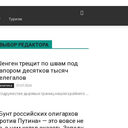
т
Туризм
ВЫБОР РЕДАКТОРА
енген трещит по швам под
апором десятков тысяч
елегалов
31.07.2026
олитика
содружестве дырявых границ нашли крайнего ...
Бунт российских олигархов
ротив Путина» — это вовсе не