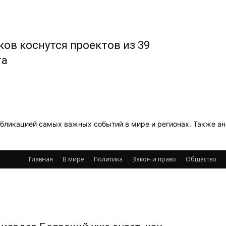
в коснутся проектов из 39
та
бликацией самых важных событий в мире и регионах. Также ана
Главная
В мире
Политика
Закон и право
Общество