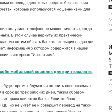
т
тками перевода денежных средств без согласия
П
и счетах, которые используются мошенниками для
В
ди
н
ение получило телефонное мошенничество, когда
се
ньги. В этом случае вернуть их практически
дан мы хотим обязать банк-плательщик на два дня
И
чет, информация о котором содержится в нашей
М
ссии в интервью "Известиям".
б
Т
 себе мобильный кошелек для криптовалюты
П
Н
п
ина будет время обдумать и оценить совершаемые
ше
 в срок до трех рабочих дней, таким образом,
шит права клиентов банка. Если же банк-
 ЦБ, но не учтет ее и совершит перевод на такой
R
се похищенные средства, подчеркнул Уваров.