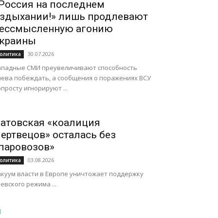
Россия на последнем
здыхании!» лишь продлевают
ессмысленную агонию
краины
30.07.2026
олитика
ападные СМИ преувеличивают способность
иева побеждать, а сообщения о поражениях ВСУ
просту игнорируют ...
атовская «коалиция
ертвецов» осталась без
паровозов»
03.08.2026
олитика
акуум власти в Европе уничтожает поддержку
евского режима ...