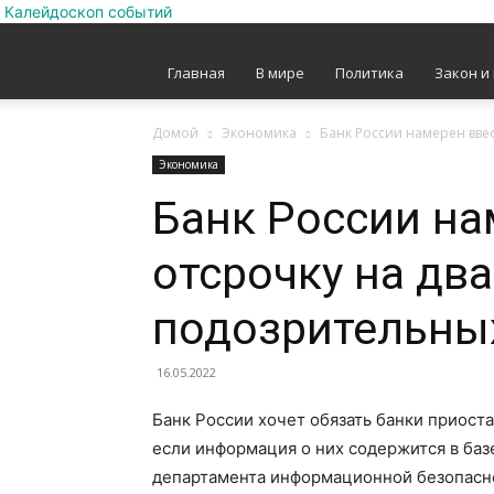
Калейдоскоп событий
Главная
В мире
Политика
Закон и
Домой
Экономика
Банк России намерен ввес
Экономика
Банк России на
отсрочку на два
подозрительны
16.05.2022
Банк России хочет обязать банки приоста
если информация о них содержится в баз
департамента информационной безопаснос