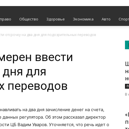
 право
Общество
Здоровье
Экономика
Авто
Спор
ти отсрочку на два дня для подозрительных переводов
мерен ввести
Ш
 дня для
н
н
х переводов
П
В 
навливать на два дня зачисление денег на счета,
«
е данных регулятора. Об этом рассказал директор
п
ти ЦБ Вадим Уваров. Уточняется, что речь идет о