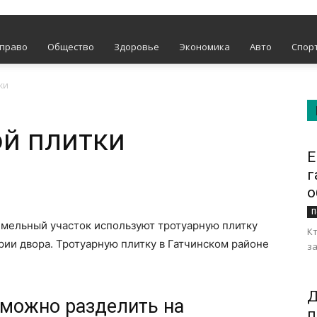
 право
Общество
Здоровье
Экономика
Авто
Спор
ки
й плитки
Е
г
о
П
земельный участок используют тротуарную плитку
Кт
ии двора. Тротуарную плитку в Гатчинском районе
за
Д
 можно разделить на
п