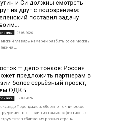
утин и Си должны смотреть
руг на друг с подозрением:
еленский поставил задачу
воим...
06.08.2026
олитика
иевский главарь намерен разбить союз Москвы
Пекина ...
осток — дело тонкое: Россия
ожет предложить партнерам в
зии более серьёзный проект,
ем ОДКБ
02.08.2026
олитика
лександр Перенджиев: «Военно-техническое
отрудничество — один из самых эффективных
струментов сближения разных стран» ...