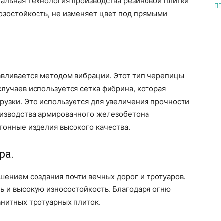
альная технология производства резиновой плитки
озостойкость, не изменяет цвет под прямыми
авливается методом вибрации. Этот тип черепицы
случаев используется сетка фибрина, которая
рузки. Это используется для увеличения прочности
роизводства армированного железобетона
онные изделия высокого качества.
ра.
шением создания почти вечных дорог и тротуаров.
ь и высокую износостойкость. Благодаря огню
анитных тротуарных плиток.