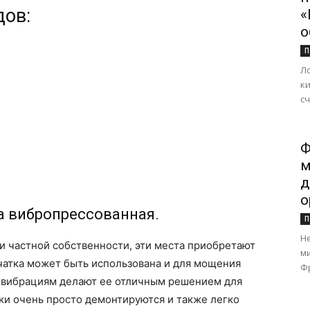
дов:
«
о
П
Л
к
сч
Ф
м
д
о
а вибропрессованная.
П
Н
и частной собственности, эти места приобретают
м
чатка может быть использована и для мощения
Фр
и вибрациям делают ее отличным решением для
ки очень просто демонтируются и также легко