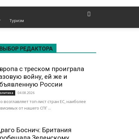
т
Туризм
ВЫБОР РЕДАКТОРА
вропа с треском проиграла
азовую войну, ей же и
бъявленную России
04.08.2026
олитика
о возглавляет топ-лист стран ЕС, наиболее
висимых от нашего СПГ ...
раго Боснич: Британия
ообещала Зеленскому