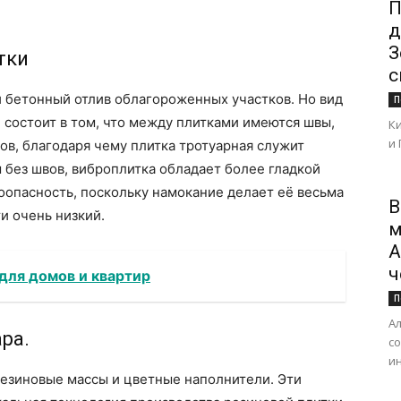
П
д
З
тки
с
 бетонный отлив облагороженных участков. Но вид
П
и состоит в том, что между плитками имеются швы,
К
и 
в, благодаря чему плитка тротуарная служит
без швов, виброплитка обладает более гладкой
оопасность, поскольку намокание делает её весьма
В
и очень низкий.
м
А
ч
для домов и квартир
П
А
ра.
с
ин
 резиновые массы и цветные наполнители. Эти