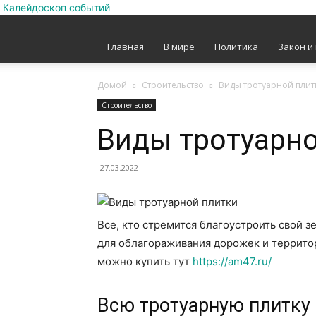
Калейдоскоп событий
Главная
В мире
Политика
Закон и
Домой
Строительство
Виды тротуарной плит
Строительство
Виды тротуарно
27.03.2022
Все, кто стремится благоустроить свой 
для облагораживания дорожек и территор
можно купить тут
https://am47.ru/
Всю тротуарную плитку