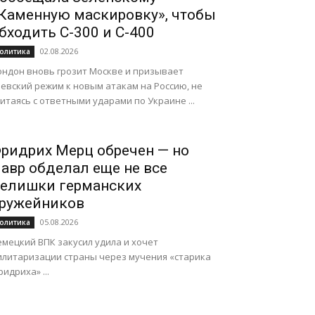
Каменную маскировку», чтобы
бходить С-300 и С-400
02.08.2026
олитика
ондон вновь грозит Москве и призывает
иевский режим к новым атакам на Россию, не
итаясь с ответными ударами по Украине ...
ридрих Мерц обречен — но
авр обделал еще не все
елишки германских
ружейников
05.08.2026
олитика
емецкий ВПК закусил удила и хочет
илитаризации страны через мучения «старика
идриха» ...