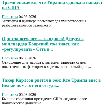
Трамп опасается, что Украина однажды нападет
на США
Политика
04.08.2026
Уиткоффа и Кушнера посылают для умиротворения
разбушевавшегося Зеленского ...
Один за всех, все — за одного! Депутат-
миллиардер Боярский уже знает, как
«регулировать» Сеть в...
Политика
06.08.2026
Отношение слуг народа к интернет-запретам станет
показательным фактором в ходе нынешних выборов ...
Такер Карлсон рвется в бой: Кто Трампа внес в
Белый дом, тот его оттуда...
Политика
05.08.2026
Бывшие соратники президента США создают новое
политическое движение ...