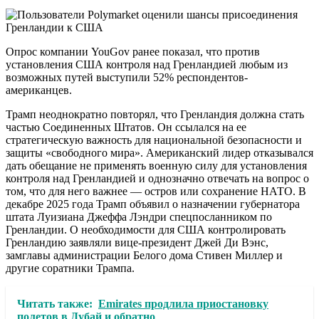
Опрос компании YouGov ранее показал, что против
установления США контроля над Гренландией любым из
возможных путей выступили 52% респондентов-
американцев.
Трамп неоднократно повторял, что Гренландия должна стать
частью Соединенных Штатов. Он ссылался на ее
стратегическую важность для национальной безопасности и
защиты «свободного мира». Американский лидер отказывался
дать обещание не применять военную силу для установления
контроля над Гренландией и однозначно отвечать на вопрос о
том, что для него важнее — остров или сохранение НАТО. В
декабре 2025 года Трамп объявил о назначении губернатора
штата Луизиана Джеффа Лэндри спецпосланником по
Гренландии. О необходимости для США контролировать
Гренландию заявляли вице-президент Джей Ди Вэнс,
замглавы администрации Белого дома Стивен Миллер и
другие соратники Трампа.
Читать также:
Emirates продлила приостановку
полетов в Дубай и обратно