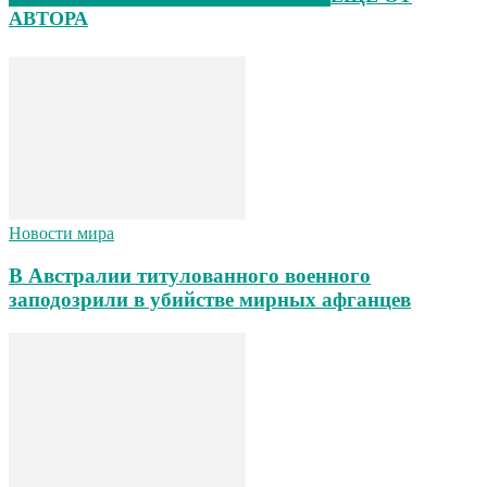
АВТОРА
Новости мира
В Австралии титулованного военного
заподозрили в убийстве мирных афганцев