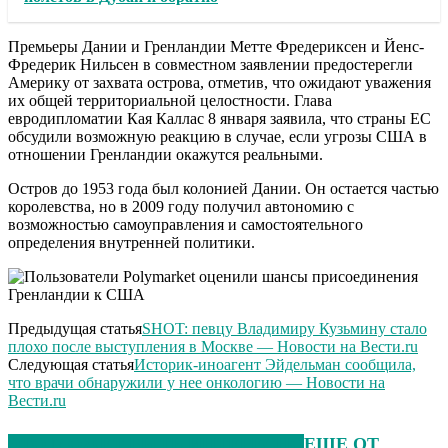
Премьеры Дании и Гренландии Метте Фредериксен и Йенс-
Фредерик Нильсен в совместном заявлении предостерегли
Америку от захвата острова, отметив, что ожидают уважения
их общей территориальной целостности. Глава
евродипломатии Кая Каллас 8 января заявила, что страны ЕС
обсудили возможную реакцию в случае, если угрозы США в
отношении Гренландии окажутся реальными.
Остров до 1953 года был колонией Дании. Он остается частью
королевства, но в 2009 году получил автономию с
возможностью самоуправления и самостоятельного
определения внутренней политики.
Предыдущая статья
SHOT: певцу Владимиру Кузьмину стало
плохо после выступления в Москве — Новости на Вести.ru
Следующая статья
Историк-иноагент Эйдельман сообщила,
что врачи обнаружили у нее онкологию — Новости на
Вести.ru
ЭТО МОЖЕТ БЫТЬ ИНТЕРЕСНО
ЕЩЕ ОТ